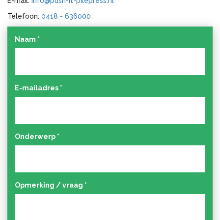
E-mail:
info@push-it-pilepress.nl
Telefoon:
0418 - 636000
Naam
*
E-mailadres
*
Onderwerp
*
Opmerking / vraag
*