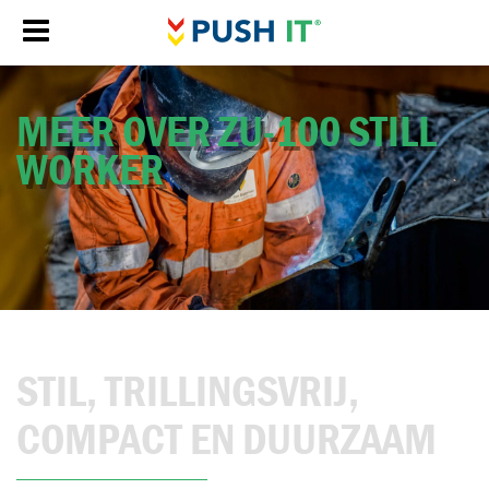
MEER OVER ZU-100 STILL
WOR­KER
STIL, TRILLINGSVRIJ,
COMPACT EN DUURZAAM