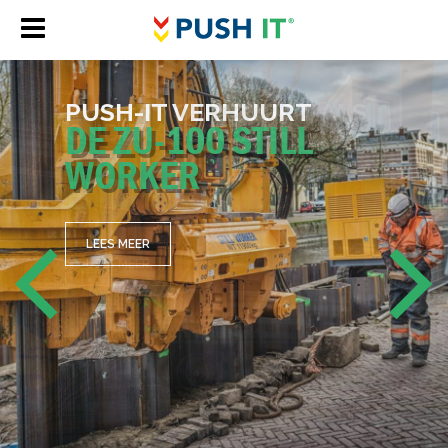
PUSH-IT ONT­ZORGT ALS
ON­DER­AAN­NE­MER
VAK­MAN­SCHAP EN
EN­GI­NEE­RING
LEES MEER